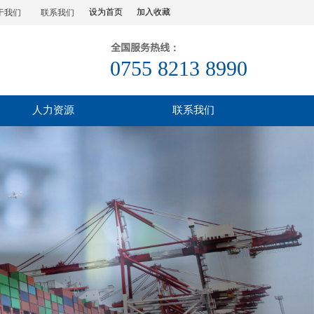
设为首页
加入收藏
于我们
联系我们
全国服务热线：
0755 8213 8990
人力资源
联系我们