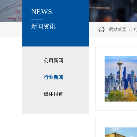
NEWS
关于我们
新闻资讯
网站首页
∷
公司新闻
行业新闻
媒体报道